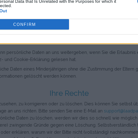
ersonal Data that Is Unrelated with the Purposes for which it
lected.
Hilfe der derzeit üblichen Techniken gesichert.
Out
aben, werden so lange gespeichert, wie Ihr Konto aktiv ist. Andere
schreibt.
CONFIRM
Sind Sie unter 16 Jahre alt?
dann persönliche Daten an uns weitergeben, wenn Sie die Erlaubnis e
z- und Cookie-Erklärung gelesen hat.
iche Daten eines Minderjährigen ohne die Zustimmung der Eltern 
nformationen gelöscht werden können.
Ihre Rechte
usehen, zu korrigieren oder zu löschen. Dies können Sie selbst übe
 an uns richten. Bitte senden Sie eine E-Mail an
support@laadpa
nliche Daten zu löschen, werden wir dies so schnell wie möglich tun
re) zwingende Gründe gegen eine Löschung. Selbstverständlich te
der erklären, warum wir der Bitte nicht (vollständig) nachkomme