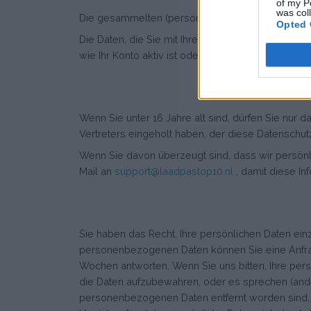
of my P
was col
Die gesammelten (persönlichen) Daten werden mit 
Opted 
Die Daten, die Sie mit Ihrem Konto gespeichert h
wie Ihr Konto aktiv ist oder wie es das Gesetz vor
Wenn Sie unter 16 Jahre alt sind, dürfen Sie nur 
Vertreters eingeholt haben, der diese Datenschut
Wenn Sie davon überzeugt sind, dass wir persönl
Mail an
support@laadpastop10.nl
, damit diese I
Sie haben das Recht, Ihre persönlichen Daten einz
personenbezogenen Daten können Sie eine Anfrage
Wochen antworten. Wenn Sie uns bitten, Ihre persö
die Daten aufzubewahren, oder es sprechen (ande
personenbezogenen Daten entfernt worden sind, o