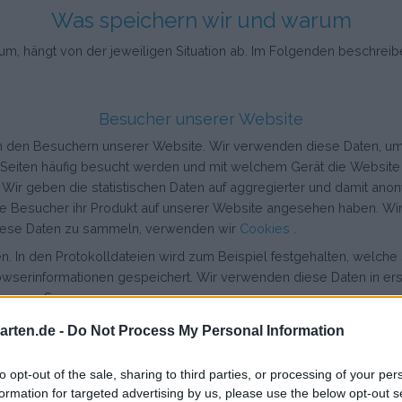
Was speichern wir und warum
m, hängt von der jeweiligen Situation ab. Im Folgenden beschreibe
Besucher unserer Website
on den Besuchern unserer Website. Wir verwenden diese Daten, um
 Seiten häufig besucht werden und mit welchem Gerät die Website
. Wir geben die statistischen Daten auf aggregierter und damit ano
ele Besucher ihr Produkt auf unserer Website angesehen haben. Wir
 diese Daten zu sammeln, verwenden wir
Cookies
.
 In den Protokolldateien wird zum Beispiel festgehalten, welche
wserinformationen gespeichert. Wir verwenden diese Daten in ers
nserer Server.
rten.de -
Do Not Process My Personal Information
Benutzer
önliches Konto erstellt haben. Abgesehen von den Daten, die für di
to opt-out of the sale, sharing to third parties, or processing of your per
teren Daten optional und Sie entscheiden, was Sie mit uns teilen 
formation for targeted advertising by us, please use the below opt-out s