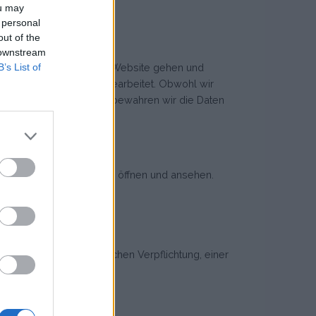
ou may
 personal
out of the
 downstream
B’s List of
en nicht auf eine andere Website gehen und
 der Ihren Antrag dann bearbeitet. Obwohl wir
ess. Selbstverständlich bewahren wir die Daten
 Personen den Newsletter öffnen und ansehen.
aufgrund einer gesetzlichen Verpflichtung, einer