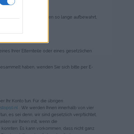
 (persönliche) Daten werden so lange aufbewahrt,
ines Ihrer Elternteile oder eines gesetzlichen
gesammelt haben, wenden Sie sich bitte per E-
r Ihr Konto tun. Für die übrigen
stop10.nl
. Wir werden Ihnen innerhalb von vier
, es sei denn, wir sind gesetzlich verpflichtet,
ilen wir Ihnen mit, wenn die
n konnten. Es kann vorkommen, dass nicht ganz