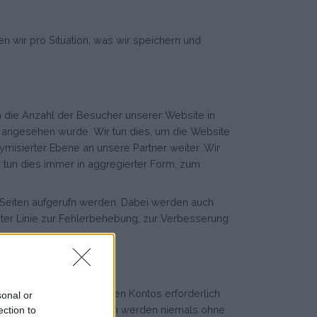
n wir pro Situation, was wir speichern und
 die Anzahl der Besucher unserer Website in
 angesehen wurde. Wir tun dies, um die Website
nymisierter Ebene an unsere Partner weiter. Wir
 tun dies immer in aggregierter Form, zum
 Seiten aufgerufn werden. Dabei werden auch
ter Linie zur Fehlerbehebung, zur Verbesserung
e Erstellung eines solchen Kontos erforderlich
sonal or
und was nicht. Diese Daten werden niemals ohne
ection to