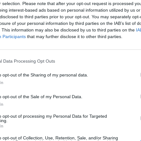
r selection. Please note that after your opt-out request is processed y
eing interest-based ads based on personal information utilized by us or
disclosed to third parties prior to your opt-out. You may separately opt-
Ladekarte anfordern
losure of your personal information by third parties on the IAB’s list of
. This information may also be disclosed by us to third parties on the
IA
karte direkt über unsere Website beantragen. Das heißt, Sie müss
Participants
that may further disclose it to other third parties.
n. Wir leiten diese Informationen dann an unseren Partner weiter,
 wir eine Kopie für die Fehlersuche und für unseren Rechnungsproz
l Data Processing Opt Outs
Abonnenten unseres Newsletters
o opt-out of the Sharing of my personal data.
wir Ihre E-Mail-Adresse. Darüber hinaus verfolgen wir, wie viele
In
omit anonymen Ebene.
o opt-out of the Sale of my Personal Data.
Weitergabe von Daten
In
en wir keine Daten an Dritte weiter, es sei denn, dies geschieht 
to opt-out of processing my Personal Data for Targeted
ing.
usführung unserer Vereinbarung mit Ihnen erforderlich ist.
In
Sicherheit und Datenspeicher
o opt-out of Collection, Use, Retention, Sale, and/or Sharing