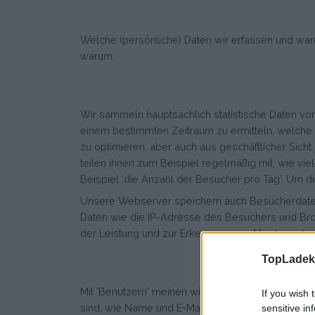
Welche (persönliche) Daten wir erfassen und waru
warum.
Wir sammeln hauptsächlich statistische Daten v
einem bestimmten Zeitraum zu ermitteln, welche
zu optimieren, aber auch aus geschäftlicher Sicht
teilen ihnen zum Beispiel regelmäßig mit, wie vi
Beispiel 'die Anzahl der Besucher pro Tag'. Um
Unsere Webserver speichern auch Besucherdaten.
Daten wie die IP-Adresse des Besuchers und Bro
der Leistung und zur Erkennung von Missbrauch u
TopLadeka
Mit 'Benutzern' meinen wir Besucher, die ein pers
If you wish 
sind, wie Name und E-Mail-Adresse, sind alle wei
sensitive in