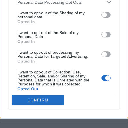
Personal Data Processing Opt Outs
Durchschnittspreis pro 200kWh*
I want to opt-out of the Sharing of my
personal data.
Opted In
Unbekannter Preis
I want to opt-out of the Sale of my
Personal Data.
Opted In
Pro
I want to opt-out of processing my
Personal Data for Targeted Advertising.
Opted In
Contra
I want to opt-out of Collection, Use,
Retention, Sale, and/or Sharing of my
Personal Data that Is Unrelated with the
Ladeempfehlung
Purposes for which it was collected.
Opted Out
CONFIRM
Dieser Ladekarte unterstützt noch nicht &Charge